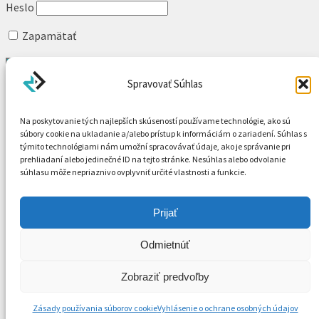
Heslo
Zapamätať
Spravovať Súhlas
Search for:
Search for:
Na poskytovanie tých najlepších skúseností používame technológie, ako sú
súbory cookie na ukladanie a/alebo prístup k informáciám o zariadení. Súhlas s
Domov
týmito technológiami nám umožní spracovávať údaje, ako je správanie pri
Galéria
prehliadaní alebo jedinečné ID na tejto stránke. Nesúhlas alebo odvolanie
Portréty
súhlasu môže nepriaznivo ovplyvniť určité vlastnosti a funkcie.
Príprava
Obrad
Zábava
Prijať
Prstene
Rande
Odmietnúť
Blog
O MNE
Zobraziť predvoľby
KONTAKT
Chránený obsah
Zásady používania súborov cookie
Vyhlásenie o ochrane osobných údajov