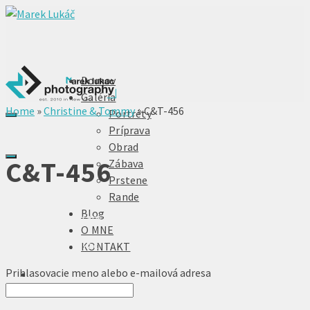
Domov
Galéria
Home
»
Christine & Tommy
»
C&T-456
Portréty
Príprava
Obrad
C&T-456
Zábava
Prstene
Rande
Blog
Facebook
Instagram
O MNE
© 2026 Marek Lukáč
KONTAKT
Prihlasovacie meno alebo e-mailová adresa