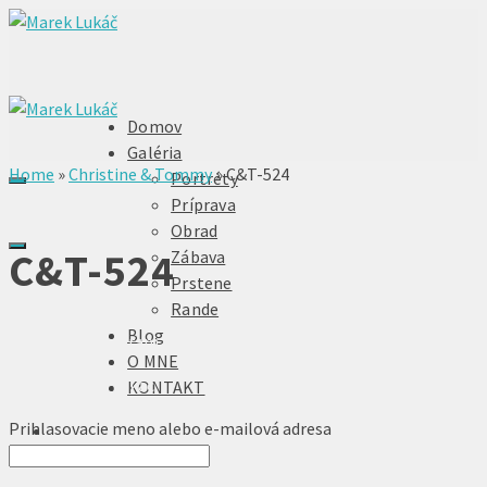
Domov
Galéria
Home
»
Christine & Tommy
»
C&T-524
Portréty
Príprava
Obrad
C&T-524
Zábava
Prstene
Rande
Blog
Facebook
Instagram
O MNE
© 2026 Marek Lukáč
KONTAKT
Prihlasovacie meno alebo e-mailová adresa