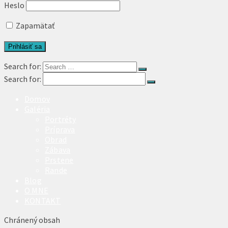
Heslo
Zapamätať
Search for:
Search for:
Domov
Galéria
Portréty
Príprava
Obrad
Zábava
Prstene
Rande
Blog
O MNE
KONTAKT
Chránený obsah