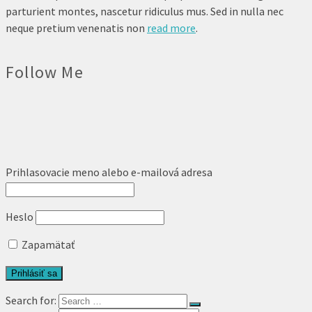
parturient montes, nascetur ridiculus mus. Sed in nulla nec
neque pretium venenatis non
read more
.
Follow Me
Facebook
Instagram
© 2026 Marek Lukáč
Prihlasovacie meno alebo e-mailová adresa
Heslo
Zapamätať
Search for: