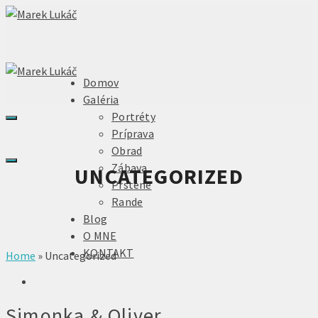
Domov
Galéria
Portréty
Príprava
Obrad
Zábava
UNCATEGORIZED
Prstene
Rande
Blog
O MNE
KONTAKT
Home
»
Uncategorized
Simonka & Oliver